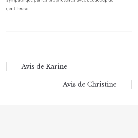
gentillesse.
Avis de Karine
Navigation
Avis de Christine
de
l’article
Gîte de la Lisière du Bois - Site du propriétaire © 2026