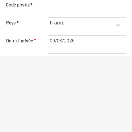
Code postal
*
Pays
*
Date d'arrivée
*
Date de départ
*
Nombre d'adultes
*
Nombre d'enfants
(-18 ans)
*
Forfait ménage
Oui
Non
(50€)
*